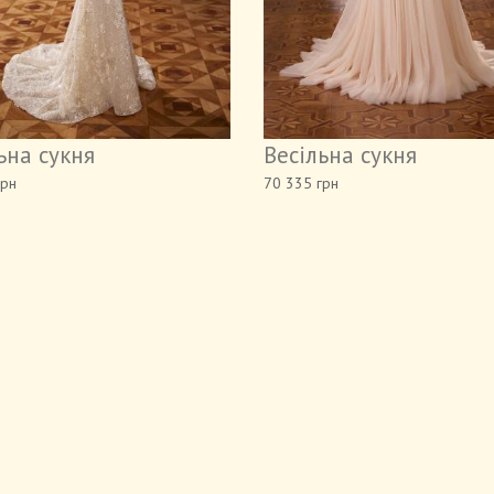
ьна сукня
Весільна сукня
грн
70 335 грн
ні
Аксесуари
Нижня білизна
Дитячі сукні
Нареч