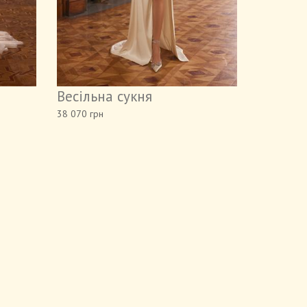
Весільна сукня
38 070 грн
ені
Відео
Контакти