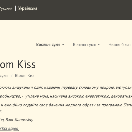
Русский
Українська
Весільні сукні
Вечірні сукні
Нижня білиз
om Kiss
сукні
Bloom Kiss
орюють вишуканий одяг, надаючи перевагу складному покрою, віртуозн
робництво, - утілена мрія, насичена високою енергетикою, декоративн
 й емоційно подайте своє бачення модного образу за програмою Slano
в.
ю, Ваш Slanovskiy
ISS відео