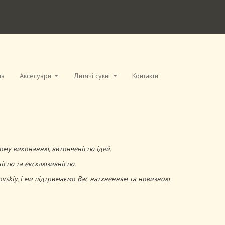
на
Аксесуари
Дитячі сукні
Контакти
ому виконанню, витонченістю ідей.
істю та ексклюзивністю.
vskiy, і ми підтримаємо Вас натхненням та новизною