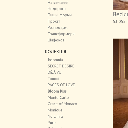
На вінчання
Недорого
Весіл
Пишні форми
Прокат
53 055 
Розпродаж
Трансформери
Шифонові
КОЛЕКЦІЯ
Insomnia
SECRET DESIRE
DÉJÀ VU
Топові
PAGES OF LOVE
Bloom Kiss
Monte Carlo
Grace of Monaco
Monique
No Limits
Pure