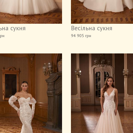
ьна сукня
Весільна сукня
грн
94 905 грн