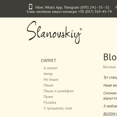
Перейти
Viber
,
What's App
,
Telegram
:
(093) 241–53–52
до
Стань частиною нашої команди:
+38 (067) 363‑45‑74
основного
вмісту
Blo
СИЛУЕТ
Весільні 
А-силует
Ампір
Тут ств
Не пишні
Пишні
Наше ви
Пишні зі шлейфом
Сміливо
Прямі
відчутті
Русалка
З любов'
У грецькому стилі
BLOOM K