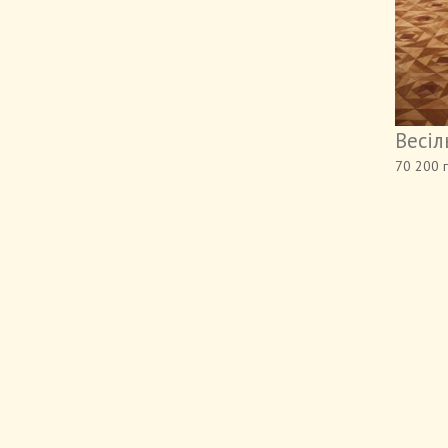
Весіл
70 200 
Весільні сукні
Вечірні сук