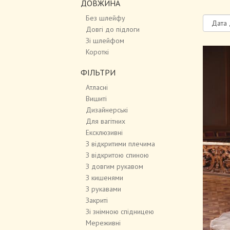
ДОВЖИНА
Без шлейфу
Довгі до підлоги
Зі шлейфом
Короткі
ФІЛЬТРИ
Атласні
Вишиті
Дизайнерські
Для вагітних
Ексклюзивні
З відкритими плечима
З відкритою спиною
З довгим рукавом
З кишенями
З рукавами
Закриті
Зі знімною спідницею
Мереживні