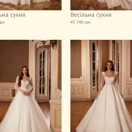
ьна сукня
Весільна сукня
грн
43 740 грн