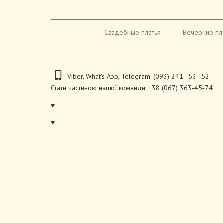
Свадебные платья
Вечерние пл
Viber
,
What's App
,
Telegram
:
(093) 241–53–52
Стати частиною нашої команди:
+38 (067) 363‑45‑74
♥
♥