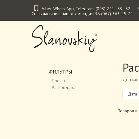
Перейти
Viber
,
What's App
,
Telegram
:
(093) 241–53–52
к
Стань частиною нашої команди:
+38 (067) 363‑45‑74
основному
содержанию
Ра
ФИЛЬТРЫ
Детские
Прокат
Распродажа
Товаров в 