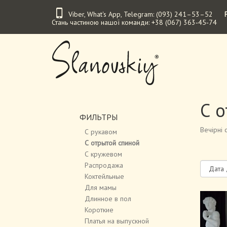
Перейти
Viber
,
What's App
,
Telegram
:
(093) 241–53–52
к
Стань частиною нашої команди:
+38 (067) 363‑45‑74
основному
содержанию
С 
ФИЛЬТРЫ
Вечірні с
С рукавом
С отрытой спиной
С кружевом
Распродажа
Коктейльные
Для мамы
Длинное в пол
Короткие
Платья на выпускной