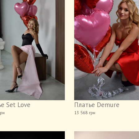
е Set Love
Платье Demure
грн
13 568 грн