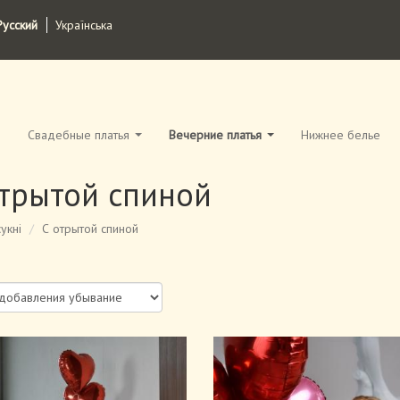
Русский
Українська
Свадебные платья
Вечерние платья
Нижнее белье
отрытой спиной
укні
С отрытой спиной