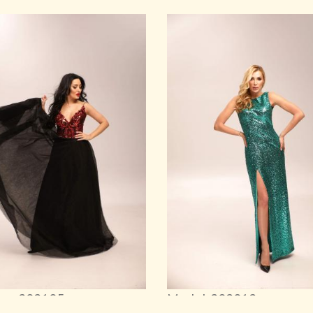
ль 202105
Model 202012